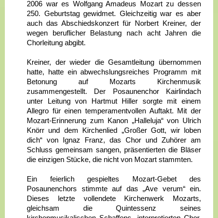
2006 war es Wolfgang Amadeus Mozart zu dessen
250. Geburtstag gewidmet. Gleichzeitig war es aber
auch das Abschiedskonzert für Norbert Kreiner, der
wegen beruflicher Belastung nach acht Jahren die
Chorleitung abgibt.
Kreiner, der wieder die Gesamtleitung übernommen
hatte, hatte ein abwechslungsreiches Programm mit
Betonung auf Mozarts Kirchenmusik
zusammengestellt. Der Posaunenchor Kairlindach
unter Leitung von Hartmut Hiller sorgte mit einem
Allegro für einen temperamentvollen Auftakt. Mit der
Mozart-Erinnerung zum Kanon „Halleluja“ von Ulrich
Knörr und dem Kirchenlied „Großer Gott, wir loben
dich“ von Ignaz Franz, das Chor und Zuhörer am
Schluss gemeinsam sangen, präsentierten die Bläser
die einzigen Stücke, die nicht von Mozart stammten.
Ein feierlich gespieltes Mozart-Gebet des
Posaunenchors stimmte auf das „Ave verum“ ein.
Dieses letzte vollendete Kirchenwerk Mozarts,
gleichsam die Quintessenz seines
kirchenmusikalischen Schaffens, interpretierten Chor,