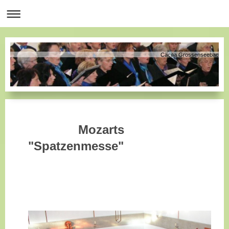
Cäcilia Grossenseebach
Mozarts
"Spatzenmesse"